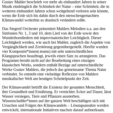
Gustav Mahler beschrieb vor mehr als einhundert Jahren in seiner
Musik eindringlich die
Schönheit der Natur
– eine Schönheit, die in
weiteren einhundert Jahren schon weitgehend verloren sein könnte,
wenn die Erde sich bis dahin durch den
menschengemachten
Klimawandel
weiterhin so drastisch verändern sollte.
Das Stegreif Orchester präsentiert Mahlers Melodien u.a. aus den
Sinfonien
Nr. 1, 3 und 10, dem
Lied von der Erde
sowie den
Wunderhornliedern
mit improvisatorischer Leichtigkeit. Dieser
Leichtigkeit werden, wie auch bei Mahler, zugleich die Aspekte von
Vergänglichkeit und Zerstörung gegenübergestellt. Hierfür wurden
vier Komponist*innen(-teams) mit sehr unterschiedlichen
Klangsprachen beauftragt, jeweils einen Satz zu arrangieren. Das
Programm beruht nicht auf der Bearbeitung eines einzigen
klassischen Werks, sondern enthält Bezüge auf unterschiedliche
Werke Gustav Mahlers, die jedoch das gemeinsame Thema Natur
verbindet. So entsteht eine vielseitige Reflexion von Mahlers
musikalischer Welt am heutigen Scheitelpunkt der Zeit.
Der Klimawandel betrifft die Existenz der gesamten Menschheit,
ihre Gesundheit und Ernährung. Er vernichtet Äcker auf Dauer, lässt
Wasser versiegen, Tiere und Pflanzen aussterben.
Wissenschaftler*innen auf der ganzen Welt beschäftigen sich mit
Ursachen und Folgen des Klimawandels –
Lösungsansätze
werden
entwickelt, internationale Initiativen machen darauf aufmerksam.