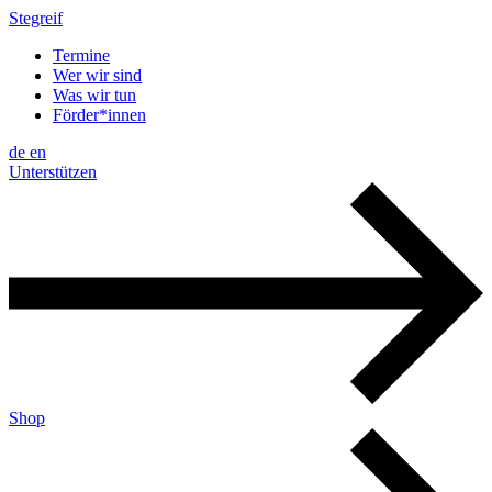
Stegreif
Termine
Wer wir sind
Was wir tun
Förder*innen
de
en
Unterstützen
Shop